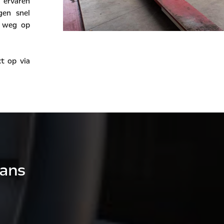
 ervaren
gen snel
e weg op
t op via
mans