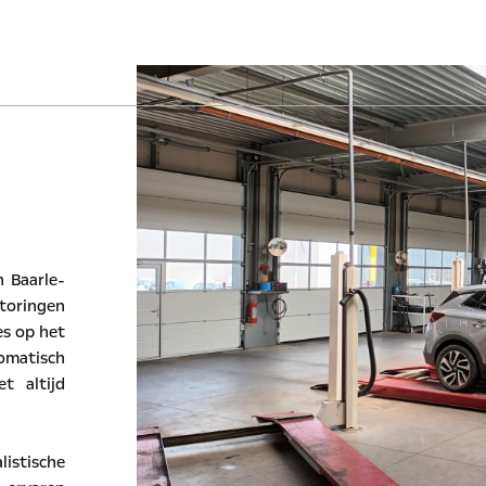
Aanbod
Diensten
Werkplaats
Over ons
n Baarle-
toringen
s op het
matisch
t altijd
listische