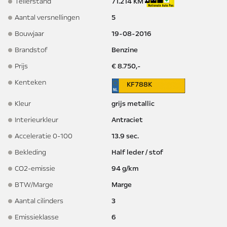
Tellerstand
71.214 KM
Aantal versnellingen
5
Bouwjaar
19-08-2016
Brandstof
Benzine
Prijs
€ 8.750,-
Kenteken
KF788K
Kleur
grijs metallic
Interieurkleur
Antraciet
Acceleratie 0-100
13.9 sec.
Bekleding
Half leder / stof
CO2-emissie
94 g/km
BTW/Marge
Marge
Aantal cilinders
3
Emissieklasse
6