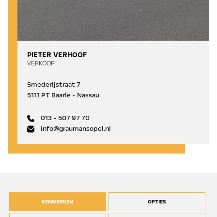
PIETER VERHOOF
VERKOOP
Smederijstraat 7
5111 PT Baarle - Nassau
013 - 507 97 70
info@graumansopel.nl
KENMERKEN
OPTIES