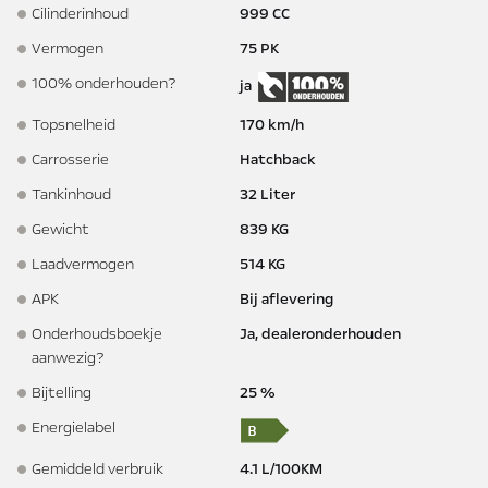
Cilinderinhoud
999 CC
Vermogen
75 PK
100% onderhouden?
ja
Topsnelheid
170 km/h
Carrosserie
Hatchback
Tankinhoud
32 Liter
Gewicht
839 KG
Laadvermogen
514 KG
APK
Bij aflevering
Onderhoudsboekje
Ja, dealeronderhouden
aanwezig?
Bijtelling
25 %
Energielabel
Gemiddeld verbruik
4.1 L/100KM