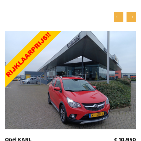
Opel KARL
€ 10.950
O