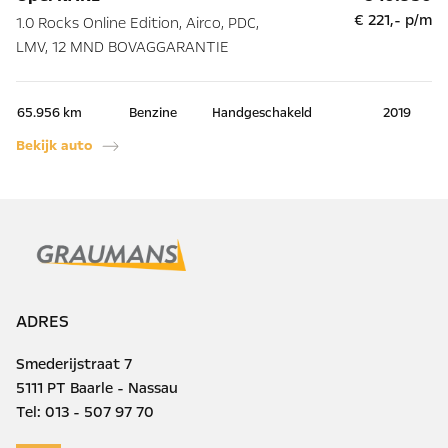
€ 221,- p/m
1.0 Rocks Online Edition, Airco, PDC,
1.
LMV, 12 MND BOVAGGARANTIE
On
Ca
BO
65.956 km
Benzine
Handgeschakeld
2019
55
Bekijk auto
Be
ADRES
Smederijstraat 7
5111 PT Baarle - Nassau
Tel:
013 - 507 97 70